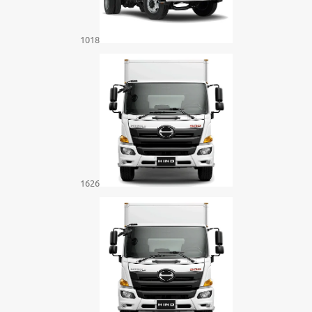
1018
1626