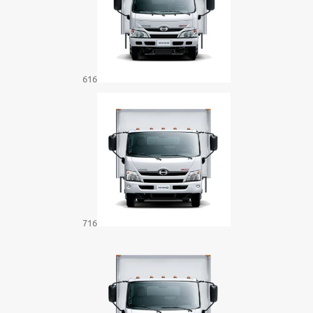
616
716